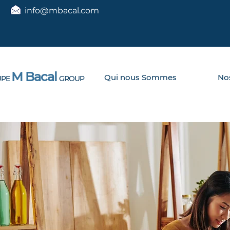
info@mbacal.com
M Bacal
Qui nous Sommes
Nos
PE
GROUP