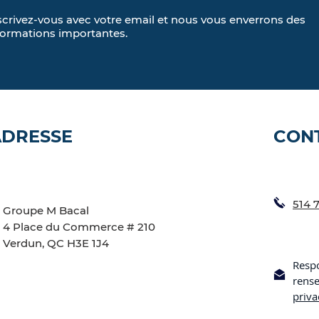
scrivez-vous avec votre email et nous vous enverrons des
formations importantes.
ADRESSE
CON
514 
Groupe M Bacal
4 Place du Commerce # 210
Verdun, QC H3E 1J4
Respo
rens
priv