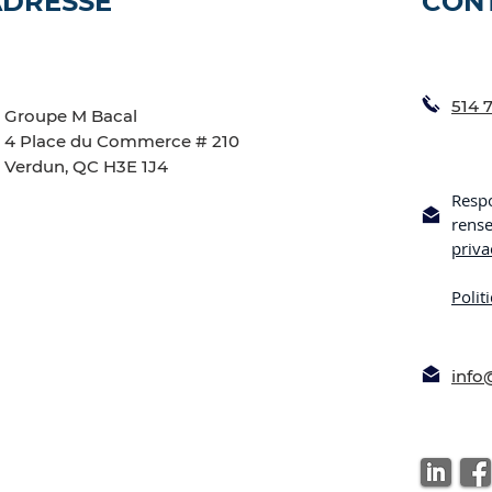
ADRESSE
CON
514 
Groupe M Bacal
4 Place du Commerce # 210
Verdun, QC H3E 1J4
Respo
rens
priv
Polit
inf