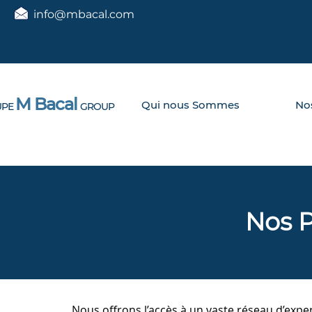
info@mbacal.com
M Bacal
Qui nous Sommes
Nos
PE
GROUP
Nos P
Nous offrons l’accès à un vaste réseau d’exper