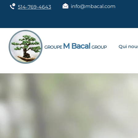
info@mbacal.com
514-769-4643
M Bacal
Qui no
GROUPE
GROUP