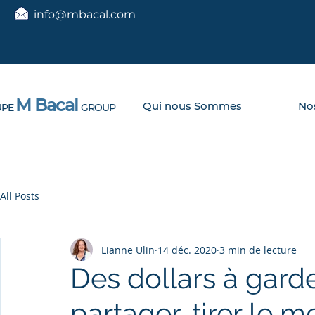
info@mbacal.com
M Bacal
Qui nous Sommes
Nos
PE
GROUP
All Posts
Lianne Ulin
14 déc. 2020
3 min de lecture
Des dollars à garde
partager, tirer le m