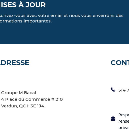
ISES À JOUR
scrivez-vous avec votre email et nous vous enverrons des
formations importantes.
ADRESSE
CON
514 
Groupe M Bacal
4 Place du Commerce # 210
Verdun, QC H3E 1J4
Respo
rens
priv