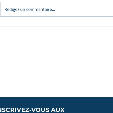
Rédigez un commentaire...
Annonce: Quand la relève
Assurance 
prend les commandes: ma
pour les pro
fille Lianne et Family
d'entrepris
Enterprise Canada
pratique
NSCRIVEZ-VOUS AUX