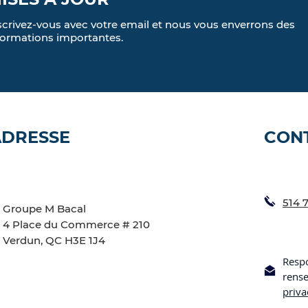
scrivez-vous avec votre email et nous vous enverrons des
formations importantes.
ADRESSE
CON
514 
Groupe M Bacal
4 Place du Commerce # 210
Verdun, QC H3E 1J4
Respo
rens
priv